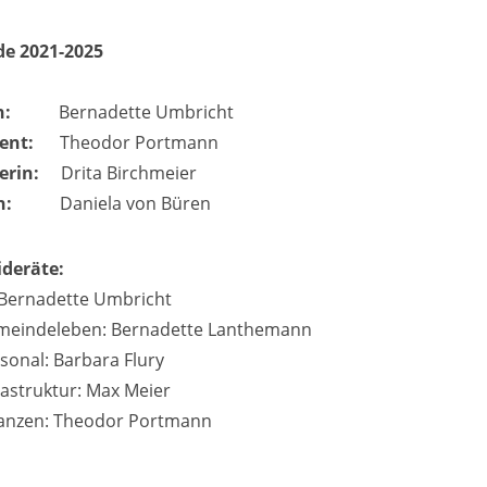
e 2021-2025
n:
Bernadette Umbricht
dent:
Theodor Portmann
erin:
Drita Birchmeier
in:
Daniela von Büren
deräte:
 Bernadette Umbricht
meindeleben: Bernadette Lanthemann
sonal: Barbara Flury
rastruktur: Max Meier
nanzen: Theodor Portmann