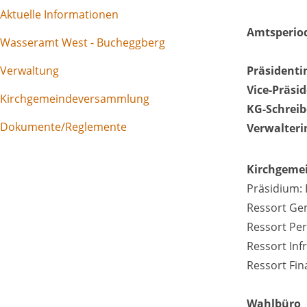
Aktuelle Informationen
Amtsperiod
Wasseramt West - Bucheggberg
Verwaltung
Präsidenti
Vice-Präsi
Kirchgemeindeversammlung
KG-Schreib
Dokumente/Reglemente
Verwalter
Kirchgemei
Präsidium:
Ressort Ge
Ressort Per
Ressort Inf
Ressort Fi
Wahlbüro