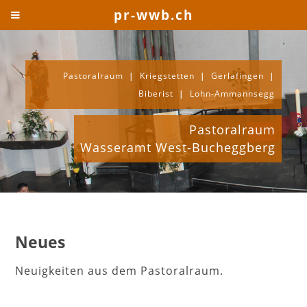
pr-wwb.ch
Pastoralraum
|
Kriegstetten
|
Gerlafingen
|
Biberist
|
Lohn-Ammannsegg
Pastoralraum
Wasseramt West-Bucheggberg
Neues
Neuigkeiten aus dem Pastoralraum.