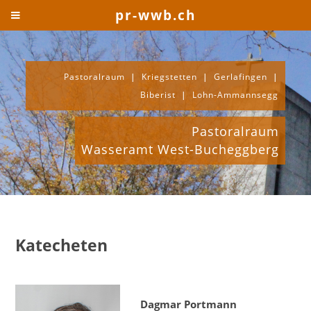
pr-wwb.ch
Pastoralraum
|
Kriegstetten
|
Gerlafingen
|
Biberist
|
Lohn-Ammannsegg
Pastoralraum
Wasseramt West-Bucheggberg
Katecheten
Dagmar Portmann