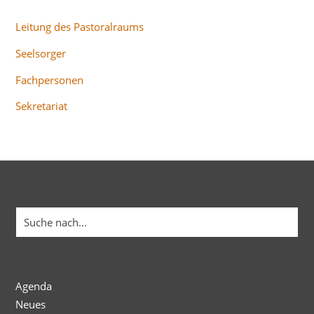
Leitung des Pastoralraums
Seelsorger
Fachpersonen
Sekretariat
Agenda
Neues