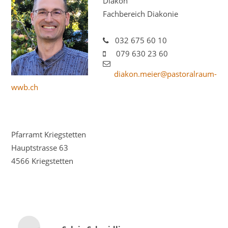
Diakon
Fachbereich Diakonie
032 675 60 10
079 630 23 60
diakon.meier@pastoralraum-
wwb.ch
Pfarramt Kriegstetten
Hauptstrasse 63
4566 Kriegstetten